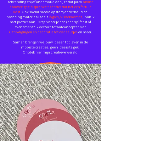
rebranding en/of onderhoud aan, zodat jouw
o
nline
aanwezigheid sprankelt zonder dat het een fortuin
kost
. Ook social media opstart/onderhoud en
branding materiaal zoals
logo’s, visitekaartjes,
pak ik
met plezier aan. Organiseer je een (bedrijs)feest of
evenement? Ik verzorg totaalconcepten van
uitnodigingen en decoratie tot cadeautjes
en meer.
Samen brengen we jouw ideeën tot leven in de
mooiste creaties, geen idee is te gek!
Ontdek hier mijn creatieve wereld.