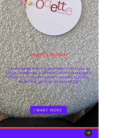
GRAFISCH ONTWERP
Voor elke gelegenheid een uniek ontwerp! Of het nu gaat om
kaartjes, uitnodigingen, unieke social media aankondigingen of
leuke prints​ - ik zorg voor maatwerk dat perfect bij jou past.
Kenmerkend, persoonlijk en altijd jouw stijl!
I WANT MORE