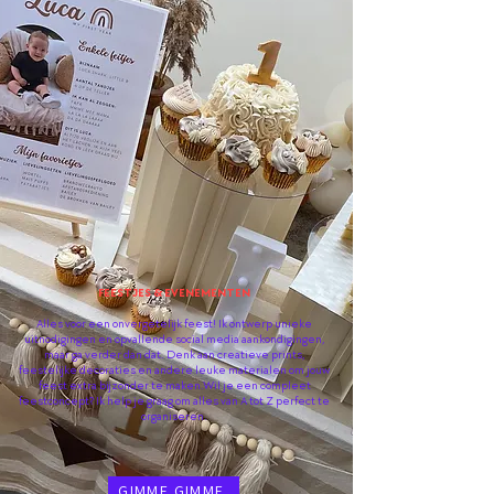
FEESTJES & EVENEMENTEN
Alles voor een onvergetelijk feest! Ik ontwerp unieke
uitnodigingen en opvallende social media aankondigingen,
maar ga verder dan dat. Denk aan creatieve prints,
feestelijke decoraties en andere leuke materialen om jouw
feest extra bijzonder te maken.Wil je een compleet
feestconcept? Ik help je graag om alles van A tot Z perfect te
organiseren.
GIMME GIMME