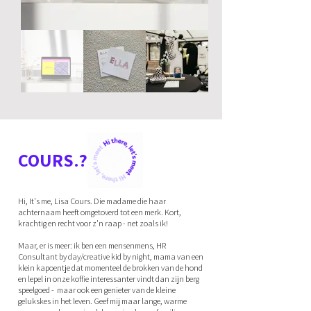
COURS.?
Hi, It's me, Lisa Cours. Die madame die haar
achternaam heeft omgetoverd tot een merk. Kort,
krachtig en recht voor z'n raap - net zoals ik!
Maar, er is meer: ik ben een mensenmens, HR
Consultant by day/creative kid by night, mama van een
klein kapoentje dat momenteel de brokken van de hond
en lepel in onze koffie interessanter vindt dan zijn berg
speelgoed - maar ook een genieter van de kleine
gelukskes in het leven. Geef mij maar lange, warme