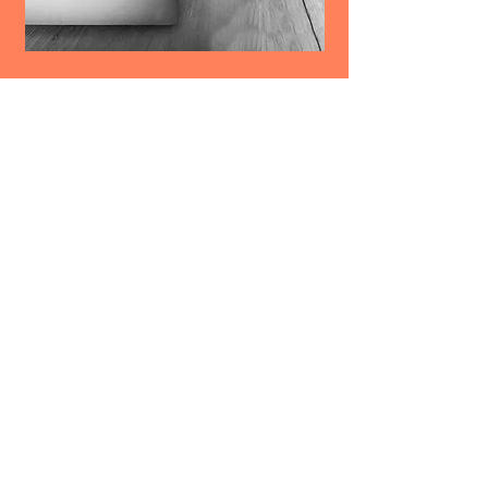
If you need me, call
me
Or mail, message me
Leuk ontwerp of idee gezien? Neem gerust contact
op om zo samen jouw uniek concept te realiseren.
Niet gevonden wat je zocht? Contacteer me om te
bespreken wat ik voor jou kan doen.
Alles is bespreekbaar!
Stekene, Oost-Vlaanderen