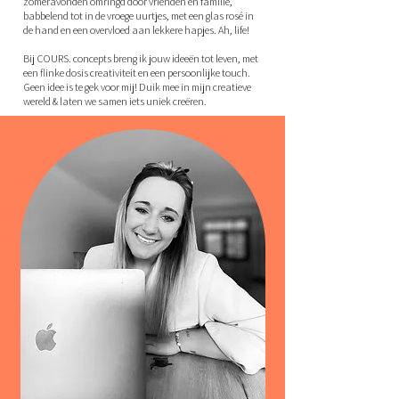
zomeravonden omringd door vrienden en familie,
babbelend tot in de vroege uurtjes, met een glas rosé in
de hand en een overvloed aan lekkere hapjes. Ah, life!
Bij COURS. concepts breng ik jouw ideeën tot leven, met
een flinke dosis creativiteit en een persoonlijke touch.
Geen idee is te gek voor mij! Duik mee in mijn creatieve
wereld & laten we samen iets uniek creëren.