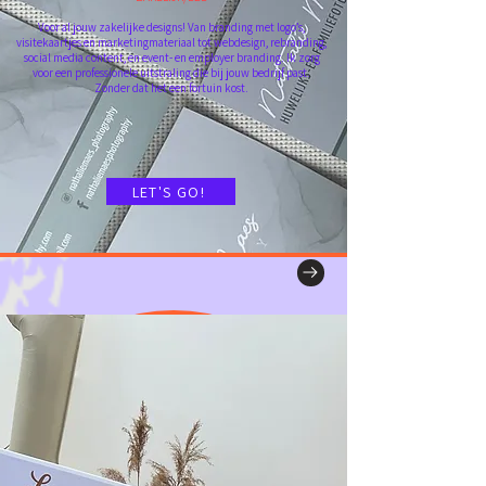
Voor al jouw zakelijke designs! Van branding met logo’s,
visitekaartjes en marketingmateriaal tot webdesign, rebranding,
social media content, en event- en employer branding. Ik zorg
voor een professionele uitstraling die bij jouw bedrijf past.
Zonder dat het een fortuin kost.
LET'S GO!