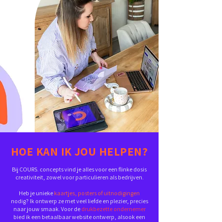
HOE KAN IK JOU HELPEN?
Bij COURS. concepts vind je alles voor een flinke dosis
creativiteit, zowel voor particulieren als bedrijven.
Heb je unieke
kaartjes, posters of uitnodigingen
nodig? Ik ontwerp ze met veel liefde en plezier, precies
naar jouw smaak. Voor de
drukbezette ondernemer
bied ik een betaalbaar website ontwerp, alsook een